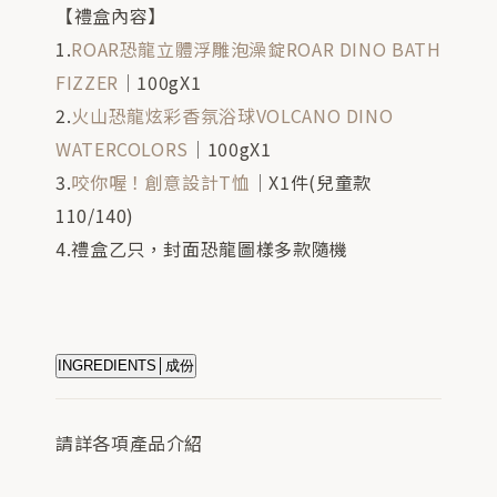
【禮盒內容】
1.
ROAR恐龍立體浮雕泡澡錠ROAR DINO BATH
FIZZER
│100gX1
2.
火山恐龍炫彩香氛浴球VOLCANO DINO
WATERCOLORS
│100gX1
3.
咬你喔！創意設計T恤
│X1件(兒童款
110/140)
4.禮盒乙只，封面恐龍圖樣多款隨機
INGREDIENTS│成份
請詳各項產品介紹