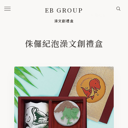
EB GROUP
HOME
/
GIFT
/
WRAPPED
/
侏儸紀泡
澡文創禮盒
HOME
首頁
侏儸紀泡澡文創禮盒
BRANDS
旗下事業
EVA BOUTIQUE / 品牌
咿哇精品實業 / 代工
A to Z studio / 設計
COOPERATION / 歷年實績
PRODUCTS
美學選品