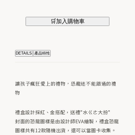
🛒加入購物車
DETAILS│產品特性
讓孩子瘋狂愛上的禮物，恐龍迷不能錯過的禮
物
禮盒設計採紅、金搭配，送禮"水ㄍㄜ大扮"
封面的恐龍圖樣是由設計師EVA繪製，禮盒恐龍
圖樣共有12款隨機出貨，還可以當圖卡收集。