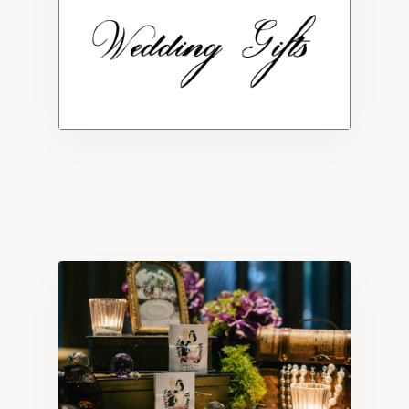
Bath / 療癒泡澡
Skin Care / 植萃保養
Home Aroma / 空間香氛
Gifts / 精緻禮盒
ABOUT
關於我們
CONTACT
聯絡合作
STORE
官方商城 ↗