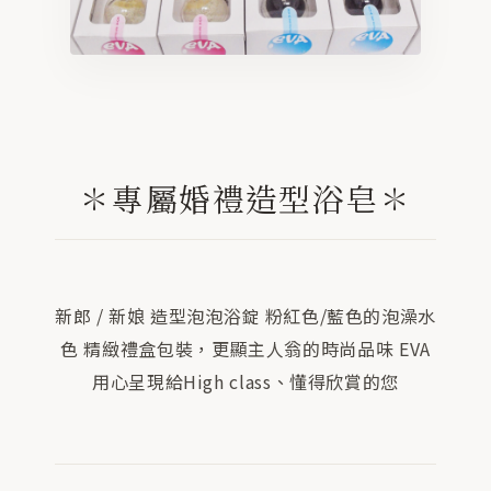
✽專屬婚禮造型浴皂✽
新郎 / 新娘 造型泡泡浴錠 粉紅色/藍色的泡澡水
色 精緻禮盒包裝，更顯主人翁的時尚品味 EVA
用心呈現給High class、懂得欣賞的您