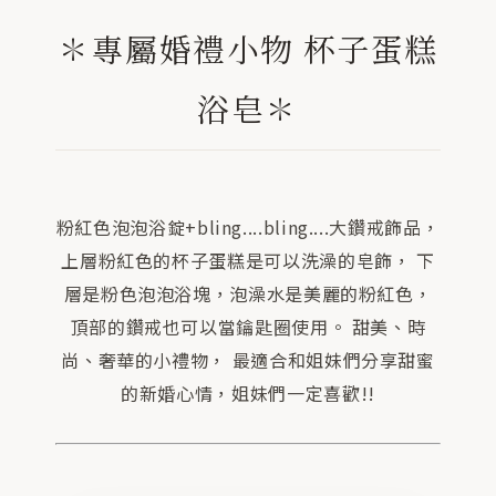
✽專屬婚禮小物 杯子蛋糕
浴皂✽
粉紅色泡泡浴錠+bling....bling....大鑽戒飾品，
上層粉紅色的杯子蛋糕是可以洗澡的皂飾， 下
層是粉色泡泡浴塊，泡澡水是美麗的粉紅色，
頂部的鑽戒也可以當鑰匙圈使用。 甜美、時
尚、奢華的小禮物， 最適合和姐妹們分享甜蜜
的新婚心情，姐妹們一定喜歡!!