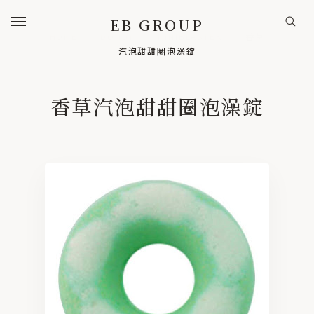
EB GROUP
HOME
/
DONUT
/
MINIBLASTER
/
香草
汽泡甜甜圈泡澡錠
HOME
首頁
香草汽泡甜甜圈泡澡錠
BRANDS
旗下事業
EVA BOUTIQUE / 品牌
咿哇精品實業 / 代工
A to Z studio / 設計
COOPERATION / 歷年實績
PRODUCTS
美學選品