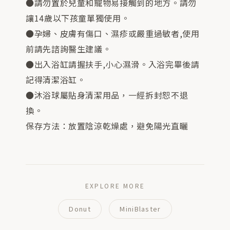
●請勿置於兒童和寵物易接觸到的地方。請勿
讓14歲以下孩童單獨使用。
●孕婦、皮膚有傷口、濕疹或嚴重過敏者,使用
前請先諮詢醫生建議。
●出入浴缸請握扶手,小心濕滑。入浴完畢後請
記得清潔浴缸。
●沐浴球屬貼身清潔用品，一經拆封恕不退
換。
保存方法：放置陰涼乾燥處，避免陽光直曬
EXPLORE MORE
Donut
MiniBlaster