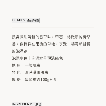
DETAILS│產品特性
撲鼻微甜清新的香草味，帶著一絲微涼的青草
香，像徜徉在雨後的草地，享受一場清新舒暢
的泡澡🌿
泡澡水色｜泡澡水呈現淡綠色
適 用｜一般肌膚
特 色｜潔淨滋潤肌膚
規 格｜每顆重約100g+-5
INGREDIENTS│成份