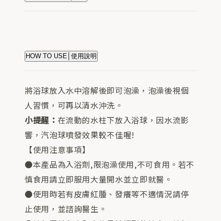
HOW TO USE│使用說明
將浴球放入水中溶解後即可泡澡，泡澡後視個
人習慣，可再以清水沖洗。
小提醒：
在流動的水柱下放入浴球，因水流影
響，汽泡球噴發效果較不佳喔!
【使用注意事項】
●本產品為入浴劑,限泡澡使用,不可食用。若不
慎食用請立即服用大量開水並立即就醫。
●使用時若有皮膚紅腫、發癢等不適情況請停
止使用，並諮詢醫生。