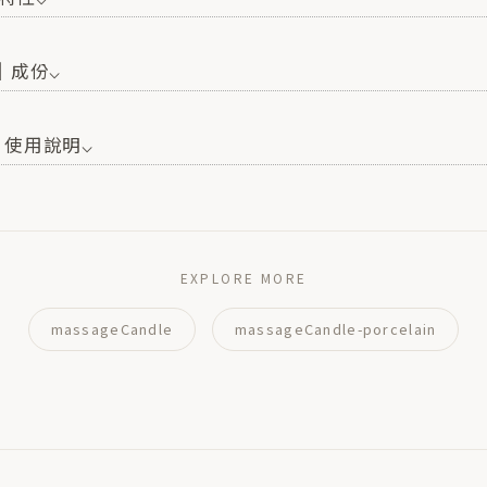
S│成份⌵
E│使用說明⌵
EXPLORE MORE
massageCandle
massageCandle-porcelain