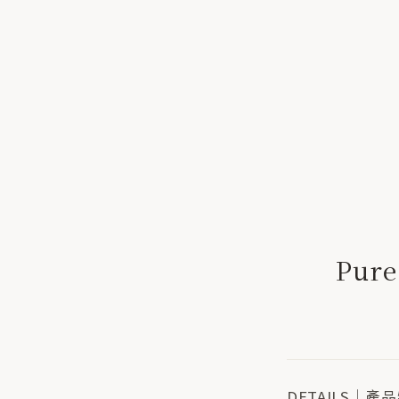
Pure
DETAILS│產