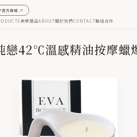
OP官方商城 ↗
RODUCTS
美學選品
ABOUT
關於我們
CONTACT
聯絡合作
SSAGECANDLE
/
MASSAGECANDLE-PORCELAIN
/
純戀42℃
純戀42℃溫感精油按摩蠟