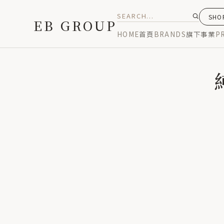
SH
EB GROUP
HOME
首頁
BRANDS
旗下事業
P
HOME
/
MA