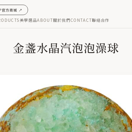
OP官方商城 ↗
RODUCTS
美學選品
ABOUT
關於我們
CONTACT
聯絡合作
HOME
/
BATHBOMB
/
金盞水晶汽泡泡澡球
金盞水晶汽泡泡澡球