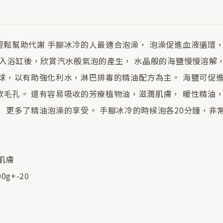
輕鬆幫助代謝 手腳冰冷的人最適合泡澡， 泡澡促進血液循環
球放入浴缸後，欣賞汽水般氣泡的產生， 水晶般的海鹽慢慢溶解
浴球，以有助強化利水，淋巴排毒的精油配方為主。 海鹽可促
歛毛孔。 還有容易吸收的芳療植物油，滋潤肌膚， 暖性精油，
 更多了精油泡澡的享受。 手腳冰冷的時候泡各20分鐘，非
色
肌膚
0g+-20