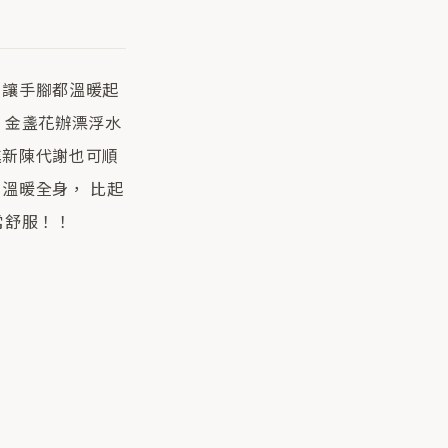
，讓手腳都溫暖起
，金盞花辦漂浮水
進新陳代謝也可順
溫暖全身， 比起
常舒服！！