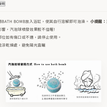
用說明
BATH BOMB放入浴缸，使其自行溶解即可泡澡。
小提醒：
影響，汽泡球噴發效果較不佳喔!
部位如有傷口或不適，請停止使用。
陰涼乾燥處，避免陽光直曬