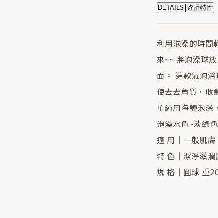
DETAILS│產品特性
利用泡澡的時間
來~~ 將泡澡
面。 這款氣泡
便去去角質，收
單純用海鹽泡澡，
泡澡水色~淡綠
適 用｜一般肌膚
特 色｜潔淨滋潤
規 格｜圓球 重20