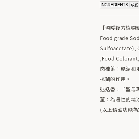
INGREDIENTS│成份
【溫暖複方植物
Food grade Sod
Sulfoacetate), 
,Food Colorant
肉桂葉︰能溫和
抗菌的作用。
迷迭香︰「聖母
薑︰為暖性的精
(以上精油功能為