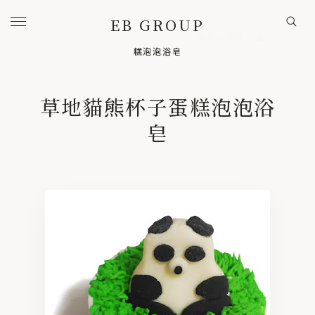
EB GROUP
HOME
/
CUPCAKESOAP
/
草地貓熊杯子蛋
糕泡泡浴皂
HOME
首頁
草地貓熊杯子蛋糕泡泡浴
BRANDS
旗下事業
皂
EVA BOUTIQUE / 品牌
咿哇精品實業 / 代工
A to Z studio / 設計
COOPERATION / 歷年實績
PRODUCTS
美學選品