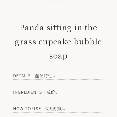
Panda sitting in the
grass cupcake bubble
soap
DETAILS│產品特性⌵
INGREDIENTS│成份⌵
HOW TO USE│使用說明⌵